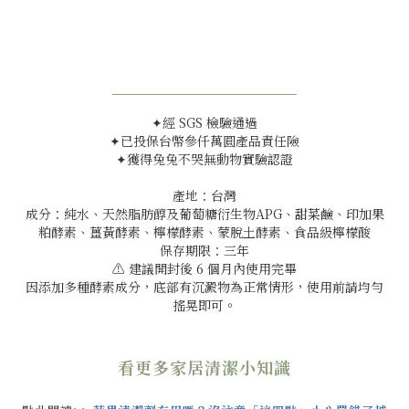
✦經 SGS 檢驗通過
✦已投保台幣參仟萬圓產品責任險
✦獲得兔兔不哭無動物實驗認證
產地：台灣
成分：
純水、天然脂肪醇及葡萄糖衍生物APG、甜菜鹼、印加果
粕酵素、薑黃酵素、檸檬酵素、蒙脫土酵素、食品級檸檬酸
保存期限：三年
⚠️
建議開封後
6
個月內使用完畢
因添加多種酵素成分，底部有沉澱物為正常情形，使用前請均勻
搖晃即可。
看更多家居清潔小知識