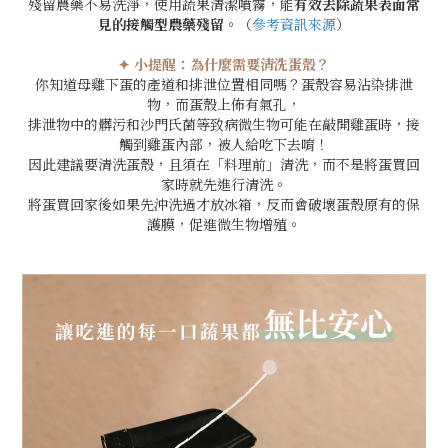
殘留農藥不易洗淨，使用蔬果清潔噴霧，能
有效去除蔬果表面常
見的接觸型農藥殘留。
（
參考資訊來源
）
✦ 小提醒：
為什麼需要清洗蛋殼？
你知道母雞下蛋的產道和排泄位置相同嗎？蛋殼容易沾染排泄
物，而蛋殼上佈有氣孔，
排泄物中的髒污和沙門氏菌等致病微生物可能在敲開雞蛋時，接
觸到雞蛋內部，被人給吃下去唷！
因此建議要清洗蛋殼，且須在「料理前」清洗，而不是將蛋買回
家時就先進行清洗。
將蛋買回家後如果先沖洗過才放冰箱，反而會破壞蛋殼原有的保
護膜，促進微生物增殖。