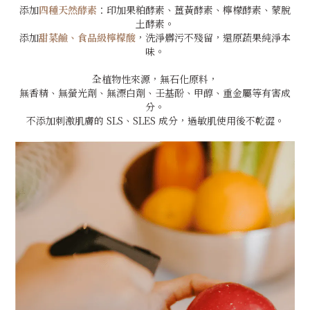
添加
四種天然酵素
：印加果粕酵素、薑黃酵素、檸檬酵素、蒙脫
土酵素。
添加
甜菜鹼、食品級檸檬酸
，洗淨髒污不殘留，還原蔬果純淨本
味。
全植物性來源，無石化原料，
無香精、無螢光劑、無漂白劑、壬基酚、甲醇、重金屬等有害成
分。
不添加刺激肌膚的 SLS、SLES 成分，過敏肌使用後不乾澀。