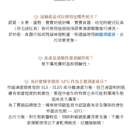
Q: 這個產品可以使用在哪些地方？
蔬菜、水果、蛋殼、寶寶奶瓶奶嘴、寶寶食器、幼兒的硬式玩具
（非毛絨玩具）皆可使用這瓶純淨蔬果清潔噴霧進行清洗。
若奶瓶、食器污垢或殘留味道較重，則建議使用
碗盤清潔液
，去
污效果更強。
Q: 此產品是酸性還是鹼性呢？
是不傷皮膚的溫和弱鹼性。
Q: 為什麼慢享選用 APG 作為主要清潔成分？
市面清潔劑常見的 SLS、SLES 成分雖清潔力強，但已被證明對肌
膚有相當程度的刺激性，製程中產生的物質也有可能對環境生態
造成長久傷害。
為了貫徹品牌理念，慢享使用歐盟官方認證最為安全環保的綠色
界面活性劑 --- APG，
去污力強，對生態影響較低，同時對敏感肌膚非常友善，
不戴手
套頻繁使用也不會乾燥脫皮、紅腫過敏唷！