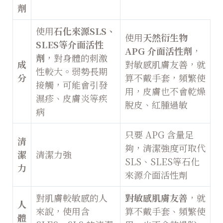
劑
使用
石化來源SLS、
使用
天然衍生物
SLES等介面活性
APG 介面活性劑
，
劑
，對身體的刺激
成
對敏感肌膚友善，就
性較大。弱勢長期
分
算不戴手套，頻繁使
接觸，可能會引發
用，皮膚也不會乾燥
濕疹、皮膚炎等疾
脫皮、紅腫過敏
病
只要 APG 含量足
清
夠，清潔強度可取代
潔
清潔力強
SLS、SLES等石化
力
來源介面活性劑
對肌膚較敏感的人
對敏感肌膚友善
，就
人
來說，使用含
算不戴手套、頻繁使
體