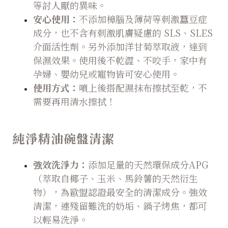
等討人厭的異味。
安心使用：
不添加樟腦及薄荷等刺激蠶豆症
成分，也不含有刺激肌膚疑慮的 SLS、SLES
介面活性劑。另外添加洋甘菊萃取液，達到
保濕效果。使用後不乾澀、不咬手，家中有
孕婦、嬰幼兒或寵物皆可安心使用。
使用方式：
噴上後搭配濕抹布擦拭至乾，不
需要再用清水擦拭！
純淨精油碗盤清潔
強效洗淨力：
添加足量的天然環保成分APG
（萃取自椰子、玉米、馬鈴薯的天然衍生
物），為歐盟認證最安全的清潔成分。強效
清潔，連殘留難洗的奶垢、鍋子烤焦，都可
以輕易洗淨。