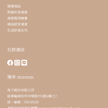
精選商品
熱銷地板清潔
清潔萬用噴霧
精油居家清潔
生活舒緩系列
社群連結
慢享 musum
侑子股份有限公司
苗栗縣頭份市中華路951號6樓之2
統一編號：91030518
商務合作或其他聯繫：musumtw@gmail.com