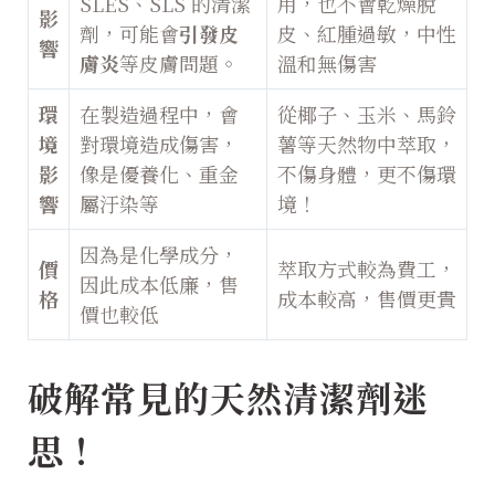
SLES、SLS 的清潔
用，也不會乾燥脫
影
劑，可能會
引發皮
皮、紅腫過敏，中性
響
膚炎
等皮膚問題。
溫和無傷害
環
在製造過程中，會
從椰子、玉米、馬鈴
境
對環境造成傷害，
薯等天然物中萃取，
影
像是優養化、重金
不傷身體，更不傷環
響
屬汙染等
境！
因為是化學成分，
價
萃取方式較為費工，
因此成本低廉，售
格
成本較高，售價更貴
價也較低
破解常見的天然清潔劑迷
思！