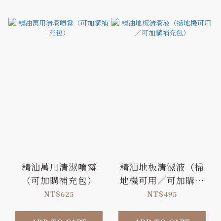
精油萬用清潔噴霧
精油地板清潔液（掃
（可加購補充包）
地機可用／可加購補
充包）
NT$625
NT$495