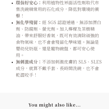
環保好安心：
利用植物性界面活性劑取代市
售洗碗精常用的石化成分，降低對環境的衝
擊！
無化學殘留：
經 SGS 認證通過，無添加漂白
劑、防腐劑、螢光劑。加入檸檬及茶樹精
油，帶來舒服好香氣，既可有效清除頑強的
食物氣味，也不會會殘留化學味道。無論是
嬰幼兒奶瓶，還是寵物碗盤，都可安心使
用。
無刺激成分：
不添加刺激皮膚的 SLS、SLES
成分，就算不戴手套、長時間洗碗，也不會
乾澀咬手！
You might also like...