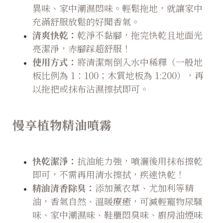
異味、家中潮濕悶味。輕鬆拖地，就讓家中
充滿舒服放鬆的好聞香氣。
清爽快乾：
乾淨不黏腳，拖完快乾且地面光
亮潔淨，赤腳踩超舒服！
使用方式：
將清潔劑倒入水中稀釋（一般地
板比例為 1：100；木質地板為 1:200），再
以拖把或抹布沾濕擦拭即可。
慢享植物精油噴霧
快乾潔淨：
抗油能力強，噴灑後用抹布擦乾
即可，不需再用清水擦拭，疾速快乾！
精油清香除臭：
添加薰衣草、尤加利等精
油，香氣自然、溫暖療癒，可減輕寵物尿騷
味、家中潮濕味、鞋櫃悶臭味、廚房油煙味