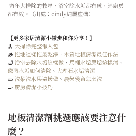
過年大掃除的救星，浴室除水垢都有感，連廚房
都有效。（出處：
cindy純屬虛構
）
【更多家居清潔小撇步和你分享！】
🧹
大掃除完整懶人包
🪵
拖地這樣拖最乾淨
、
木質地板清潔最佳作法
🛁
浴室去除水垢這樣做
、
馬桶水垢尿垢這樣清
、
磁磚水垢如何清除
、
大理石水垢清潔
🥒
洗菜洗水果這樣做
、
農藥殘留怎麼洗
🍳
廚房清潔小技巧
地板清潔劑挑選應該要注意什
麼？