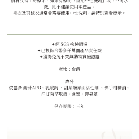
請看衣物上的標示，如果有標明「需用中性洗劑」或「不可水
洗」則不建議使用本產品。
毛衣及羽絨衣通常會需要使用中性洗劑，請特別查看標示。
✦經 SGS 檢驗通過
✦已投保台幣參仟萬圓產品責任險
✦獲得兔兔不哭無動物實驗認證
產地：台灣
成分
烷基多 醣苷APG、乳酸鈉 、甜菜鹼界面活性劑 、佛手柑精油、
洋甘菊萃取液、食鹽、鉀皂基
保存期限：三年