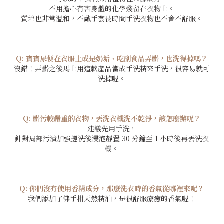
不用擔心有害身體的化學殘留在衣物上。
質地也非常溫和，不戴手套長時間手洗衣物也不會不舒服。
Q:
寶寶尿便在衣服上或是奶垢、吃副食品弄髒，也洗得掉嗎？
沒錯！弄髒之後馬上用這款產品當成手洗精來手洗，很容易就可
洗掉喔。
Q:
髒污較嚴重的衣物，丟洗衣機洗不乾淨，該怎麼辦呢？
建議先用手洗，
針對局部污漬加強搓洗後浸泡靜置 30 分鐘至 1 小時後再丟洗衣
機。
Q:
你們沒有使用香精成分，那麼洗衣時的香氣從哪裡來呢？
我們添加了佛手柑天然精油，是很舒服療癒的香氣喔！