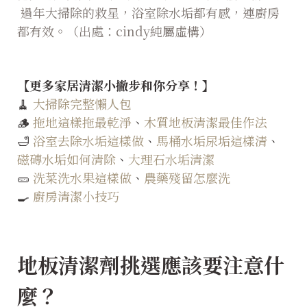
過年大掃除的救星，浴室除水垢都有感，連廚房
都有效。（出處：
cindy純屬虛構
）
【更多家居清潔小撇步和你分享！】
🧹
大掃除完整懶人包
🪵
拖地這樣拖最乾淨
、
木質地板清潔最佳作法
🛁
浴室去除水垢這樣做
、
馬桶水垢尿垢這樣清
、
磁磚水垢如何清除
、
大理石水垢清潔
🥒
洗菜洗水果這樣做
、
農藥殘留怎麼洗
🍳
廚房清潔小技巧
地板清潔劑挑選應該要注意什
麼？