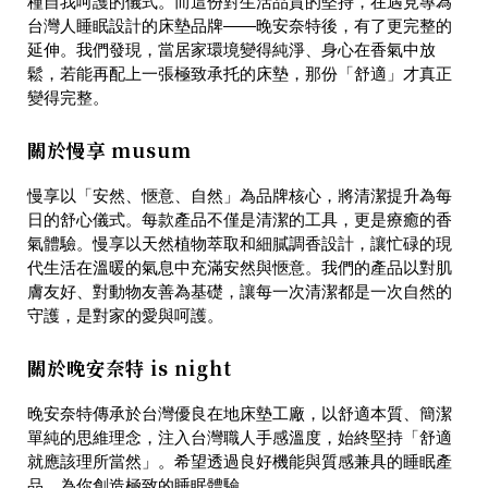
種自我呵護的儀式。而這份對生活品質的堅持，在遇見專為
台灣人睡眠設計的床墊品牌——
晚安奈特
後，有了更完整的
延伸。我們發現，當居家環境變得純淨、身心在香氣中放
鬆，若能再配上一張極致承托的床墊，那份「舒適」才真正
變得完整。
關於慢享 musum
慢享以「安然、愜意、自然」為品牌核心，將清潔提升為每
日的舒心儀式。每款產品不僅是清潔的工具，更是療癒的香
氣體驗。慢享以天然植物萃取和細膩調香設計，讓忙碌的現
代生活在溫暖的氣息中充滿安然與愜意。我們的產品以對肌
膚友好、對動物友善為基礎，讓每一次清潔都是一次自然的
守護，是對家的愛與呵護。
關於晚安奈特 is night
晚安奈特傳承於台灣優良在地床墊工廠，以舒適本質、簡潔
單純的思維理念，注入台灣職人手感溫度，始終堅持「舒適
就應該理所當然」。希望透過良好機能與質感兼具的睡眠產
品，為你創造極致的睡眠體驗。