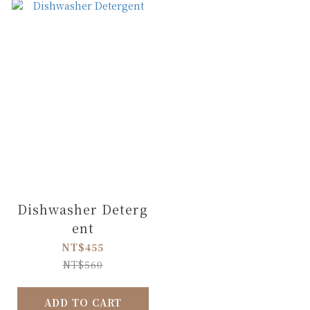
Dishwasher Deterg
ent
NT$455
NT$560
ADD TO CART