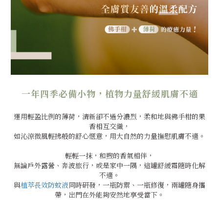
一年四季必備小物，植物力量舒緩肌膚不適
運用輕盈比例的薄荷，清新卻不過分濃烈，柔和地與佛手柑的果
香相互交織，
如沁涼微風輕拂般的舒心愜意，用大自然的力量撫慰肌膚不適。
輕輕一抹，和煦的香氣相伴，
無
論戶外露營、奔波旅行，或是家中一隅，這罐舒緩霜隨時化解
不適。
與
植萃長效防蚊液
同時研發，一瓶防禦、一瓶修復，兩罐隨身攜
帶，出門在外能夠安然地享受當下。