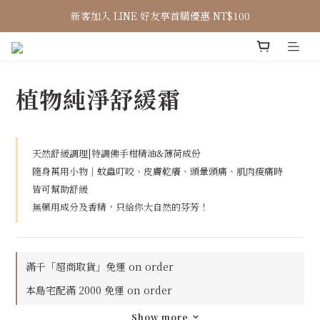
新客加入 LINE 好友享首購優惠 NT$100
植物純淨舒緩霜
天然舒緩調理|特調佛手柑精油&薄荷成份
隨身萬用小物｜蚊蟲叮咬、皮膚乾癢、頭暈頭痛、肌肉痠痛時
皆可幫助舒緩
無藥用成分及香精，只給你大自然的芬芳！
滿千「超商取貨」免運 on order
本島宅配滿 2000 免運 on order
Show more