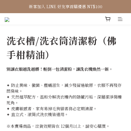
新客加入 LINE 好友享首購優惠 NT$100
洗衣槽/洗衣筒清潔粉（佛
手柑精油）
別讓衣服越洗越髒！輕倒一包清潔粉，讓洗衣機煥然一新。
✦ 防止異味、黴菌、塵蟎滋生，減少殘留過敏原，衣服不再殘存
悶臭味。
✦ 天然植萃配方，溫和分解洗衣槽內的隱藏污垢，深層潔淨筒槽
死角。
✦ 皮膚敏感者、家有易掉毛狗貓者務必定期清潔。
✦ 直立式、滾筒式洗衣機皆適用。
※本賣場商品，出貨效期皆在 12個月以上，請安心購買。