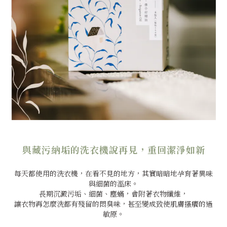
與藏污納垢的洗衣機說再見，重回潔淨如新
每天都使用的洗衣機，在看不見的地方，其實暗暗地孕育著異味
與細菌的溫床。
長期沉澱污垢、細菌、塵蟎，會附著衣物纖維，
讓衣物再怎麼洗都有殘留的悶臭味，甚至變成致使肌膚搔癢的過
敏原。