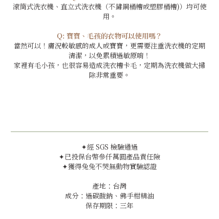
滾筒式洗衣機、直立式洗衣機（不鏽鋼桶槽或塑膠桶槽)）均可使
用。
Q: 寶寶、毛孩的衣物可以使用嗎？
當然可以！膚況較敏感的成人或寶寶，更需要注重洗衣機的定期
清潔，以免累積過敏原唷！
家裡有毛小孩，也很容易造成洗衣槽卡毛，定期為洗衣機做大掃
除非常重要。
✦經 SGS 檢驗通過
✦已投保台幣參仟萬圓產品責任險
✦獲得兔兔不哭無動物實驗認證
產地：台灣
成分：過碳酸鈉、佛手柑精油
保存期限：三年