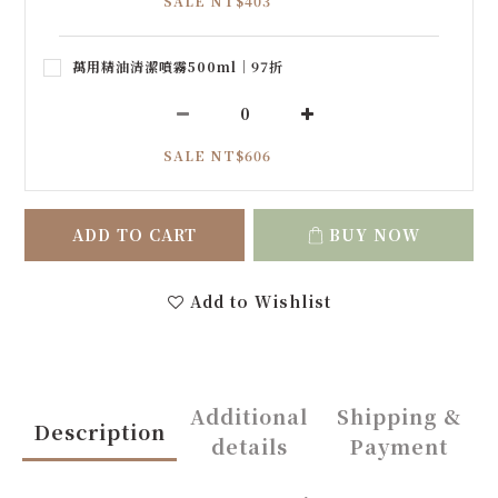
SALE NT$403
萬用精油清潔噴霧500ml｜97折
SALE NT$606
ADD TO CART
BUY NOW
Add to Wishlist
Additional
Shipping &
Description
details
Payment