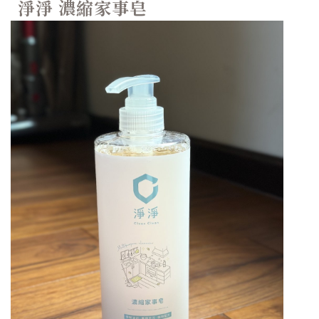
淨淨 濃縮家事皂