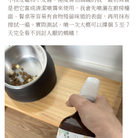
是把它當成清潔噴霧來使用，我會先噴灑在廚房檯
面、餐桌等容易有食物殘留味道的表面，再用抹布
擦拭一遍。實際測試，噴一次大概可以撐個 5 至 7
天完全看不到討人厭的螞蟻！