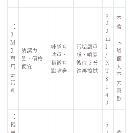
5
不
0
【
會
0
3
，
m
M
味
味道有
污垢嚴重
l
】
清潔力
道
些重，
處，噴灑
/
萬
強、價格
個
稍微有
後待 5 分
N
用
便宜
人
點嗆鼻
鐘再擦拭
T
去
不
$
污
太
1
劑
喜
4
歡
9
【
慢
5
享
0
會