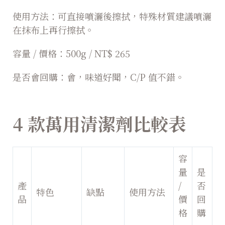
使用方法：可直接噴灑後擦拭，特殊材質建議噴灑
在抹布上再行擦拭。
容量 / 價格：500g / NT$ 265
是否會回購：會，味道好聞，C/P 值不錯。
4 款萬用清潔劑比較表
容
量
是
產
/
否
特色
缺點
使用方法
品
價
回
格
購