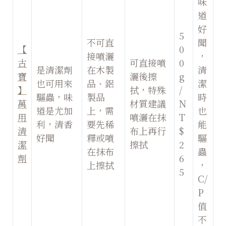
味
道
好
5
不可直
聞
【
0
接噴灑
，
古
可直接噴
0
是清潔劑
在木製
清
寶
灑後擦
g
也可用來
品、鋁
潔
】
拭，特殊
/
驅蟲，味
製品
時
萬
材質建議
N
道是尤加
上，需
也
用
噴灑在抹
T
利，清香
要先稀
能
清
布上再行
$
好聞
釋或噴
驅
潔
擦拭
2
在抹布
蟲
劑
6
上擦拭
，
5
C/
P
值
不