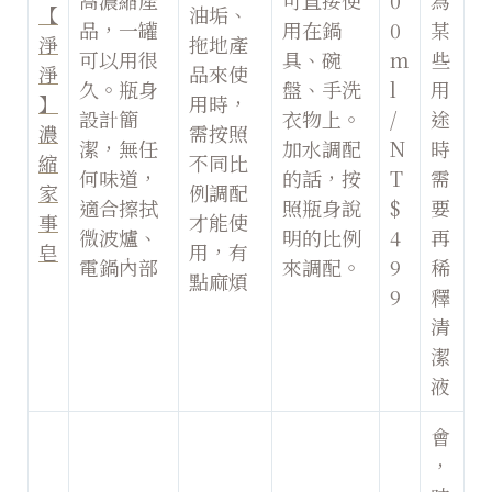
高濃縮產
可直接使
0
為
【
油垢、
品，一罐
用在鍋
0
某
淨
拖地產
可以用很
具、碗
m
些
淨
品來使
久。瓶身
盤、手洗
l
用
】
用時，
設計簡
衣物上。
/
途
濃
需按照
潔，無任
加水調配
N
時
縮
不同比
何味道，
的話，按
T
需
家
例調配
適合擦拭
照瓶身說
$
要
事
才能使
微波爐、
明的比例
4
再
皂
用，有
電鍋內部
來調配。
9
稀
點麻煩
9
釋
清
潔
液
會
，