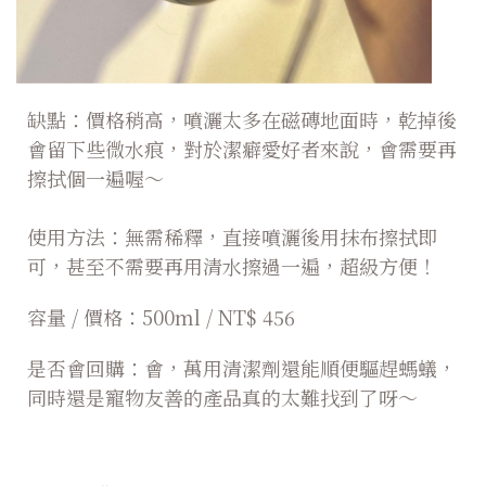
缺點：價格稍高，噴灑太多在磁磚地面時，乾掉後
會留下些微水痕，對於潔癖愛好者來說，會需要再
擦拭個一遍喔～
使用方法：無需稀釋，直接噴灑後用抹布擦拭即
可，甚至不需要再用清水擦過一遍，超級方便！
容量 / 價格：500ml / NT$ 456
是否會回購：會，萬用清潔劑還能順便驅趕螞蟻，
同時還是寵物友善的產品真的太難找到了呀～