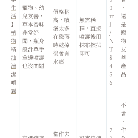
生
寵物、幼
0
，
價格稍
活
兒友善，
m
還
高，噴
無需稀
】
草本香味
l
是
灑太多
釋，直接
植
非常好
/
寵
在磁磚
噴灑後用
物
聞，瓶身
N
物
時乾掉
抹布擦拭
精
設計單手
T
友
後會有
即可
油
拿邊噴灑
$
善
水痕
清
也沒問題
4
產
潔
5
品
噴
6
霧
不
會
，
7
作
當作去