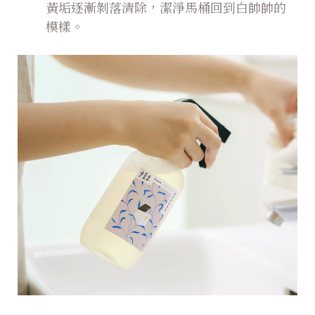
黃垢逐漸剝落清除，潔淨馬桶回到白帥帥的
模樣。