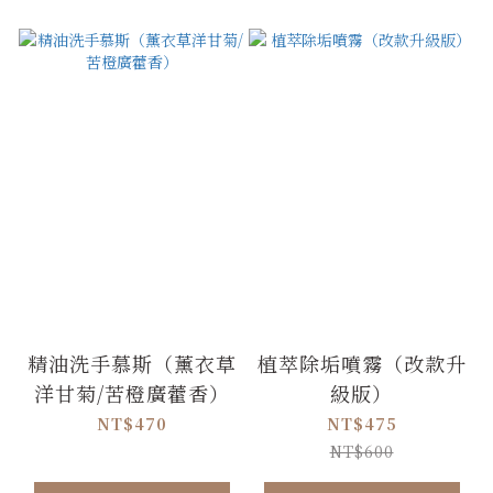
精油洗手慕斯（薰衣草
植萃除垢噴霧（改款升
洋甘菊/苦橙廣藿香）
級版）
NT$470
NT$475
NT$600