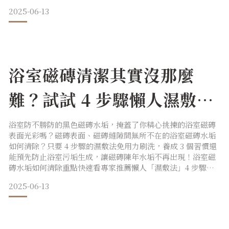
水垢、尿垢組成家，是每個人最安心舒適的堡壘，但小心魔鬼
2025-06-13
就藏在浴室廁所的細節裡。你敢掀開馬桶蓋嗎？你是否也討厭
面對馬桶，馬桶內的黃色尿垢，還有暗灰色的水垢，都令人感
到噁心，想不想一舉殲滅馬桶黑垢？先來認識我們的敵人吧！
圖片來源
浴室磁磚清潔其實沒那麼
難？試試 4 步驟懶人濕敷
法，輕鬆清除浴室地板黑
浴室防不勝防的黑色磁磚水垢，掩蓋了你精心挑揀的浴室磁磚
表面光彩嗎？磁磚表面、磁磚縫隙間無所不在的浴室磁磚水垢
垢！
如何清除？只要 4 步驟的濕敷法免用力刷洗，養成 3 個習慣還
能預先防止浴室污垢生成，讓磁磚陳年水垢不再出現！浴室磁
磚水垢如何清除重點快速看專家推薦懶人「濕敷法」4 步驟解
決準備工具：清潔劑、紙巾或抹布噴灑清潔劑後以紙巾或抹布
2025-06-13
加強濕敷磁磚陳年水垢等處靜置 3 至 5 分鐘後用清水沖洗沖洗
後，擦乾表面保持浴室乾燥的環境 如何挑選磁磚水垢清潔劑？
掌握 4 個關鍵安全性：人身環境安全最重要，清潔