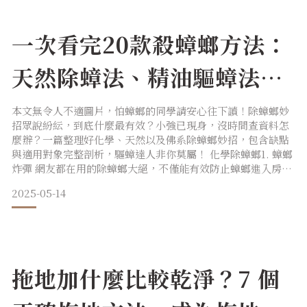
見可以給你
一次看完20款殺蟑螂方法：
天然除蟑法、精油驅蟑法防
止蟑螂進房間！
本文無令人不適圖片，怕蟑螂的同學請安心往下讀！除蟑螂妙
招眾說紛紜，到底什麼最有效？小強已現身，沒時間查資料怎
麼辦？一篇整理好化學、天然以及佛系除蟑螂妙招，包含缺點
與適用對象完整剖析，驅蟑達人非你莫屬！ 化學除蟑螂1. 蟑螂
炸彈 網友都在用的除蟑螂大絕，不僅能有效防止蟑螂進入房
間，還是能夠將蟑螂趕盡殺絕的狠招，原理是運用蟑螂飢不擇
2025-05-14
食愛啃同伴屍體的特性，讓首隻蟑螂成功吃下餌劑後，回到巢
穴陣亡，再讓同伴們吃下肚後，殺一祭百，從此不復見！缺
點：因添加芬普尼化學成分，經研究證實會對環境及動物造成
危害，不符
拖地加什麼比較乾淨？7 個