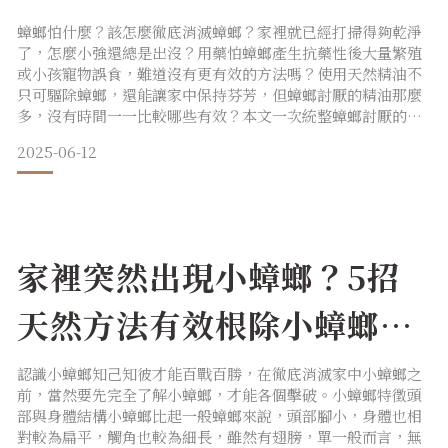
又安心！
蟑螂怕什麼？該怎麼徹底消滅蟑螂？家裡就已經打掃得夠乾淨
了，怎麼小強還總是出沒？用藥怕蟑螂產生抗藥性後大量繁殖
或小孩寵物誤食，難道沒有更有效的方法嗎？使用天然精油不
只可驅除蟑螂，還能讓家中保持芬芳，但蟑螂討厭的精油那麼
多，沒有時間一一比較哪些有效？本文一次統整蟑螂討厭的精
油以及附加功效，製作成精美表格可隨時查看，最後教你怎麼
2025-06-12
有效使用精油驅蟑，只需一個步驟，即可輕鬆消滅蟑螂！蟑螂
討厭的精油1.丁香第一個要介紹與蟑螂犯沖的精油就是丁香
了，因為含有豐富的丁香酚，只要簡單的在拖地的水桶中加入
丁香精油，就能
家裡突然出現小蟑螂？5招
天然方法有效根除小蟑螂困
擾！
認識小蟑螂知己知彼才能百戰百勝，在徹底消滅家中小蟑螂之
前，當然要先完全了解小蟑螂，才能各個擊破。小蟑螂特徵頭
部與身體結構小蟑螂比起一般蟑螂來說，頭部腳小，身體也相
對較為扁平，觸角也較為細長，雖然有翅膀，單一般而言，無