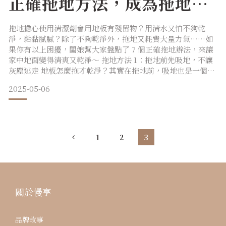
正確拖地方法，成為拖地達
人，地板亮晶晶！
拖地擔心使用清潔劑會用地板有殘留物？用清水又怕不夠乾
淨，黏黏膩膩？除了不夠乾淨外，拖地又耗費大量力氣……如
果你有以上困擾，闆娘幫大家盤點了 7 個正確拖地辦法，來讓
家中地面變得清爽又乾淨～ 拖地方法 1：拖地前先吸地，不讓
灰塵逃走 地板怎麼拖才乾淨？其實在拖地前，吸地也是一個很
重要的步驟喔！有些灰塵或垃圾一旦碰到水，就會變得很難清
2025-05-06
乾淨。在拖地前先吸地，不只可以先一步把灰塵、頭髮等容易
黏在地板上的小東西清理乾淨，也是可以避免地板越拖越髒的
重要拖地方法～ 拖地方法 2：勤換拖地水，灰灰髒髒就倒掉有
些
1
2
3
關於慢享
品牌故事