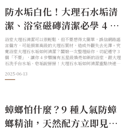
防水垢白化！大理石水垢清
潔、浴室磁磚清潔必學 4 種
方法
浴室大理石清潔可以很輕鬆，但不要想得太簡單，誤信網路謠
言偏方，可能損害高級的大理石質材，造成外觀失去光澤。究
竟浴室大理石水垢如何清潔？闆娘一次整理給你，切記遵守 3
個「不要」，讓你 4 步驟擁有五星級煥亮如新的浴室，跟大理
石洗手台水垢、皂垢說掰掰！大理石水垢如何清潔重點快速看
大理石是什麼材質？大理石是一種鹼性的碳酸鹽類天然石材，
2025-06-13
堅硬並有許多毛細孔的材質，適用中性的溫和清潔方式。清潔
大理石皂垢、水垢絕對不可以做的 3 件事：不要接觸酸性
大理石不耐酸，只要一碰到酸性就會起化學反應，所有含有酸
性
蟑螂怕什麼？9 種人氣防蟑
螂精油，天然配方立即見效