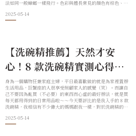
法如同一般蟑螂一樣飛行。色彩與體長常見的顏色有棕色、黑
色與灰色，無論是色彩或體長大小皆因品種而異，我們將在後
2025-05-14
續品中介紹時，一一為你分解。台灣常見小蟑螂品種全球有眾
多小蟑螂品種，以下僅列舉台灣常見的小蟑螂品種：1.德國小
蟑螂是台灣最常見的小蟑螂品中之一，喜歡待在廚房及浴室，
若家中裝有暖
【洗碗精推薦】天然才安
心！8 款洗碗精實測心得比
較
身為一個購物狂兼家庭主婦，平日最喜歡做的就是為家裡置辦
生活用品，巨蟹座的人很享受照顧家人的感覺（笑）。而讓自
己不要因為亂買（不必要）的東西而心虛的最好辦法，就是買
每天都用得到的日常用品啦～～今天要評比的是我入手的 8 款
洗碗精，我相信有不少偉大的媽媽跟我一樣，對於洗碗精的選
擇是很小心謹慎的。對我來說，比起地板清潔劑、洗衣精，洗
2025-05-14
碗精更加重要，因為這可是會吞下殘留物的東西呀！如果買到
了成分不明的產品，豈不是直接影響到了家人的健康嗎？如果
你跟我一樣是喜歡比較天然、環保的洗碗精產品，或許我的意