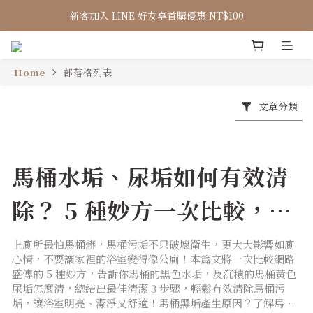
新客加入 LINE 好友享首購優惠 NT$100
Home
部落格列表
文章分類
馬桶水垢、尿垢如何有效清
除？ 5 種妙方一次比較，輕
鬆無毒除垢！
上廁所最怕馬桶髒，馬桶污垢不只破壞衛生，更大大影響如廁
心情，不要讓家裡的浴室變得像公廁！本篇文將一次比較網路
盛傳的 5 種妙方，告訴你馬桶的黑色水垢，及沉積的馬桶黃色
尿垢怎麼清，總結出最佳清潔 3 步驟，輕鬆有效清除馬桶污
垢，讓浴室明亮、潔淨又舒適！馬桶黑垢產生原因？了解馬桶