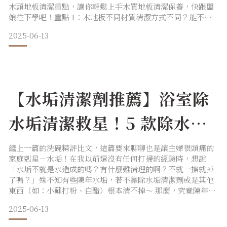
木頭地板清潔重點，讓你輕鬆上手木質地板清潔保養，快跟闆
娘往下學吧！重點 1：木地板不同材質清潔方式不同？能不能
使用掃拖機？木地板相較於磁磚，材質較軟、觸感也溫和。在
2025-06-13
視覺上，能為空間帶來溫馨感。但常有人說，木質地板在泡水
過後可能會潮濕變形，甚至凹凸不平；或是因受潮而吸引蚊
蟲，導致發霉腐爛。常見的木地板清掃方式約有三種，而是否
能用掃拖機
【水垢清潔劑推薦】浴室除
水垢清潔救星！5 款除水垢
產品實測心得分享
繼上一篇的洗碗精評比文，這篇要來聊聊也是讓主婦很頭痛的
家庭剋星－水垢！在我以前還沒有任何打掃的經驗時，想說
「水垢不就是水造成的嗎？有什麼難清理的啊？不就一擦就掉
了嗎？」殊不知有些陳年水垢，若不靠除水垢清潔劑或是其他
東西（如：小蘇打粉、白醋）根本清不掉～ 那麼，究竟陳年水
垢怎麼清呢？跟我一起看下去吧～水垢是怎麼產生的？水垢最
2025-06-13
常出現的地方莫過於水龍頭、浴室鏡子、乾濕分離的隔板上，
看起來像是白色粉狀的殘留物。 雖然是水留下的，但是若沒馬