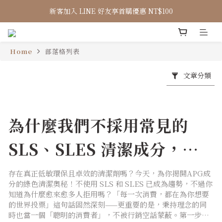
新客加入 LINE 好友享首購優惠 NT$100
Home
部落格列表
文章分類
為什麼我們不採用常見的
SLS、SLES 清潔成分，而
選用 APG？
存在真正低敏環保且卓效的清潔劑嗎？今天，為你揭開APG成
分的綠色清潔奧秘！不使用 SLS 和 SLES 已成為趨勢，不過你
知道為什麼愈來愈多人拒用嗎？「每一次消費，都在為你想要
的世界投票」這句話固然深刻——更重要的是，秉持理念的同
時也當一個「聰明的消費者」，不被行銷空話蒙蔽。第一步，