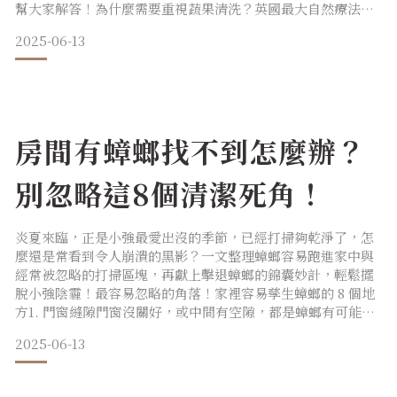
幫大家解答！為什麼需要重視蔬果清洗？英國最大自然療法訓
練機構 CNM 的一篇研究指出，不論如何，蔬菜水果都必須清
2025-06-13
洗，即使只是將蔬果放在水龍頭下沖洗幾秒鐘，也是相當必要
的！由於農作物表面通常被噴灑有毒化學物質，若不使用適當
的清洗方法洗淨，殘留的農藥就會危害到你我的健康！[1]長期
下來
房間有蟑螂找不到怎麼辦？
別忽略這8個清潔死角！
炎夏來臨，正是小強最愛出沒的季節，已經打掃夠乾淨了，怎
麼還是常看到令人崩潰的黑影？一文整理蟑螂容易跑進家中與
經常被忽略的打掃區塊，再獻上擊退蟑螂的錦囊妙計，輕鬆擺
脫小強陰霾！最容易忽略的角落！家裡容易孳生蟑螂的 8 個地
方1. 門窗縫隙門窗沒關好，或中間有空隙，都是蟑螂有可能見
縫鑽進家中的絕佳途徑，隨時確保門窗緊密，與之間是否存在
2025-06-13
空隙，都是很重要的防蟑必備訣竅之一。2. 水管管道或排水口
不知道大家是不是也跟我一樣，明明門窗都已緊密，卻仍對發
現小強還是能夠輕鬆親門踏戶而感到沮喪不已 ？特別提醒大家