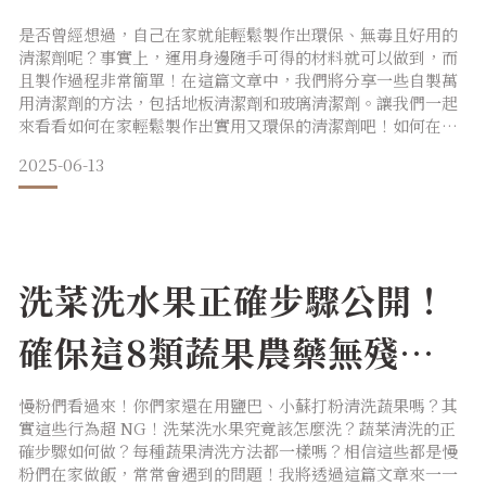
笈大公開！
是否曾經想過，自己在家就能輕鬆製作出環保、無毒且好用的
清潔劑呢？事實上，運用身邊隨手可得的材料就可以做到，而
且製作過程非常簡單！在這篇文章中，我們將分享一些自製萬
用清潔劑的方法，包括地板清潔劑和玻璃清潔劑。讓我們一起
來看看如何在家輕鬆製作出實用又環保的清潔劑吧！如何在家
自製萬用清潔劑 DIY？ 1. 用白醋自製環保萬用清潔劑準備材
2025-06-13
料：白醋、水和精油（可選）。將白醋和水按 1:1 的比例混
合。如有需要，加入幾滴精油，讓清潔劑散發出宜人的香氣。
將混合物倒入噴霧瓶中，即可開始使用。這種清潔劑可以用於
清
洗菜洗水果正確步驟公開！
確保這8類蔬果農藥無殘留
的秘訣
慢粉們看過來！你們家還在用鹽巴、小蘇打粉清洗蔬果嗎？其
實這些行為超 NG！洗菜洗水果究竟該怎麼洗？蔬菜清洗的正
確步驟如何做？每種蔬果清洗方法都一樣嗎？相信這些都是慢
粉們在家做飯，常常會遇到的問題！我將透過這篇文章來一一