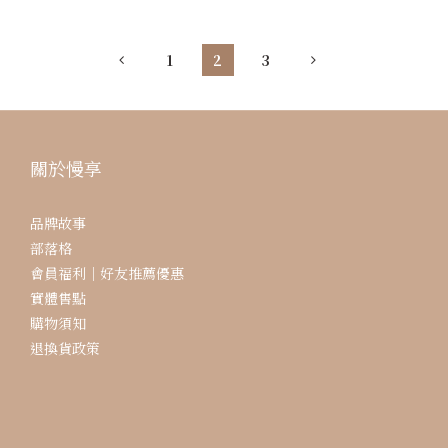
上把水擦乾的話，經年累月下就會產生頑固的水垢（尤其是玻
璃水垢及鏡子
1
2
3
關於慢享
品牌故事
部落格
會員福利｜好友推薦優惠
實體售點
購物須知
退換貨政策