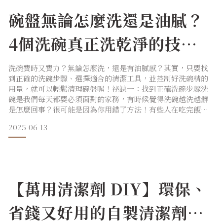
碗盤無論怎麼洗還是油膩？
4個洗碗真正洗乾淨的技巧
大公開！
洗碗費時又費力？無論怎麼洗，還是有油膩感？其實，只要找
到正確的洗碗步驟、選擇適合的清潔工具，並控制好洗碗精的
用量，就可以輕鬆清理碗盤喔！祕訣一：找到正確洗碗步驟洗
碗是我們每天都要必須面對的家務，有時候覺得洗碗越洗越髒
是怎麼回事？很可能是因為你用錯了方法！有些人在吃完飯之
後懶得洗碗，就會把碗盤放在水槽裡很長一段時間。但當髒兮
2025-06-13
兮的碗盤在水槽裡放的越久，細菌就越容易滋生，也會更難清
洗。如果碗盤上細菌的數量太多，那就容易在下次使用時，讓
細菌進入體內。因此養成習慣，在用餐後立刻清潔是非常重要
的。Photo
【萬用清潔劑 DIY】環保、
省錢又好用的自製清潔劑秘