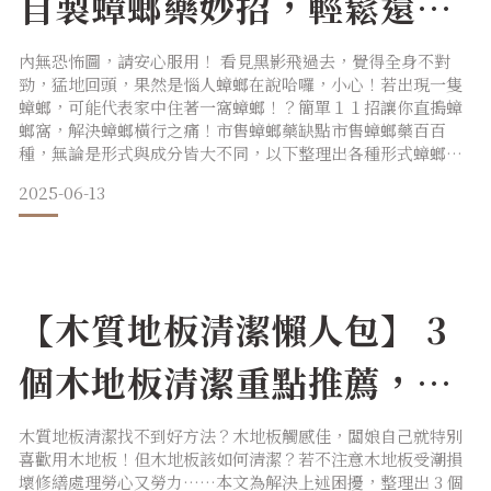
自製蟑螂藥妙招，輕鬆還你
無蟑之家！
內無恐怖圖，請安心服用！ 看見黑影飛過去，覺得全身不對
勁，猛地回頭，果然是惱人蟑螂在說哈囉，小心！若出現一隻
蟑螂，可能代表家中住著一窩蟑螂！？簡單１１招讓你直搗蟑
螂窩，解決蟑螂橫行之痛！市售蟑螂藥缺點市售蟑螂藥百百
種，無論是形式與成分皆大不同，以下整理出各種形式蟑螂藥
各自的缺點：餌劑蟑螂藥：需定時更換，有受潮與忘記更換的
2025-06-13
風險。蟑螂屋：容易踩到，忘記更換還容易孳生細菌。水煙
式：使用時人畜無法待在室內，使用後還需擦拭家具，以免引
起寵物與孩童接觸之不適。噴霧式：藥劑有毒不易揮散，使用
時也容易引起呼吸不
【木質地板清潔懶人包】 3
個木地板清潔重點推薦，延
長使用壽命
木質地板清潔找不到好方法？木地板觸感佳，闆娘自己就特別
喜歡用木地板！但木地板該如何清潔？若不注意木地板受潮損
壞修繕處理勞心又勞力……本文為解決上述困擾，整理出 3 個