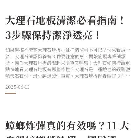
大理石地板清潔必看指南！
3步驟保持潔淨透亮！
如果還搞不清楚大理石地板小蘇打清潔可不可以？快來看這一
篇！大理石清潔保養有 3 件要注意的事，闆娘施展專業清潔
術，讓你大理石地板清潔起來簡單又輕鬆！大理石如何清潔重
點快速看大理石地板有哪些特性？大理石是一種鹼性的碳酸鹽
類天然石材，最忌諱遇酸性物質。大理石地板保養做好 3 件
事：遠離酸和鹼性物質進門處落塵區擺設地墊，減少灰塵碎屑
2025-06-13
入內定期清潔大理石可以用什麼清潔劑？大理石只能用溫和的
中性（pH7）清潔劑大理石如何清潔？4 步驟讓大理石地板煥
然如新：使用軟毛刷或軟布，去除表面灰塵碎屑以柔軟的刷具
沾濕中
蟑螂炸彈真的有效嗎？11 大