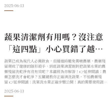
就從看懂成分表中的眉角開始吧！本文帶你了解經常出現在清
2025-06-13
潔劑成分中的關鍵角色，SLS、SLES 以及綠色奧秘 APG 是什
麼來歷。泡沫功臣的兩大派系：石化提煉、植物提煉界面活性
劑只是一個統稱，實際上有百百種成分。不過大
蔬果清潔劑有用嗎？沒注意
「這四點」小心買錯了越洗
越毒！
蔬果已成為現代人必備飲食，但種植時難免需噴農藥，農藥殘
留便成了健康的隱形殺手，到底蔬果清潔劑對把蔬菜水果的農
藥殘留洗乾淨有沒有效呢？本篇將為你解答！👉延伸閱讀：農
藥怎麼洗才會乾淨？五關鍵教你正確清洗蔬果，不怕農藥殘
留 👉延伸閱讀：洗菜洗水果正確步驟公開！真的需要使用蔬果
清潔劑嗎？光用水洗不乾淨嗎？ 許多煮夫煮婦最常用的方式，
2025-06-13
就是只用水洗蔬果，雖然能夠去除表面雜質、灰塵與土壤，但
因為蔬果表面不甚平整，裂縫、刮痕或凹槽蒂頭處都有可能有
殘留污染物質、細菌、病毒及農藥殘留的疑慮，長期下來可能
會對身體健康